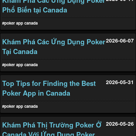
Khám Phá Các Ứng Dụng Poker
Phổ Biến tại Canada
#poker app canada
Khám Phá Các Ứng Dụng Poker
2026-06-07
Tại Canada
#poker app canada
Top Tips for Finding the Best
2026-05-31
Poker App in Canada
#poker app canada
Khám Phá Thị Trường Poker Ở
2026-05-26
Canada Với Ứng Dụng Poker