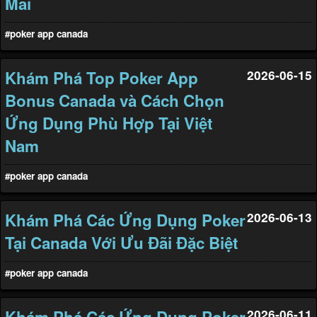
Mãi
#poker app canada
Khám Phá Top Poker App
2026-06-15
Bonus Canada và Cách Chọn
Ứng Dụng Phù Hợp Tại Việt
Nam
#poker app canada
Khám Phá Các Ứng Dụng Poker
2026-06-13
Tại Canada Với Ưu Đãi Đặc Biệt
#poker app canada
2026-06-11