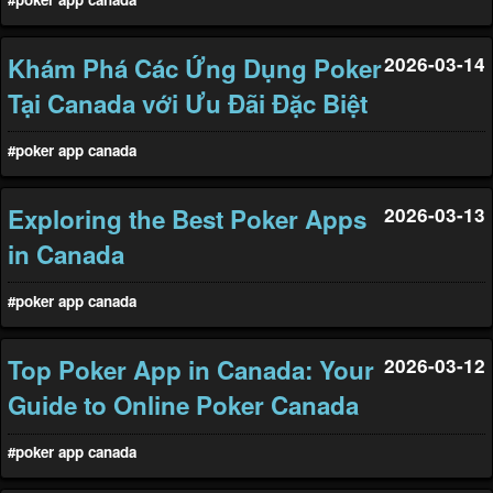
Khám Phá Các Ứng Dụng Poker
2026-03-14
Tại Canada với Ưu Đãi Đặc Biệt
#poker app canada
Exploring the Best Poker Apps
2026-03-13
in Canada
#poker app canada
Top Poker App in Canada: Your
2026-03-12
Guide to Online Poker Canada
#poker app canada