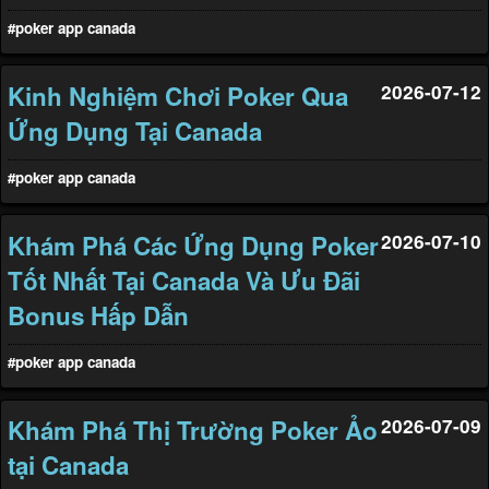
#poker app canada
Kinh Nghiệm Chơi Poker Qua
2026-07-12
Ứng Dụng Tại Canada
#poker app canada
Khám Phá Các Ứng Dụng Poker
2026-07-10
Tốt Nhất Tại Canada Và Ưu Đãi
Bonus Hấp Dẫn
#poker app canada
Khám Phá Thị Trường Poker Ảo
2026-07-09
tại Canada