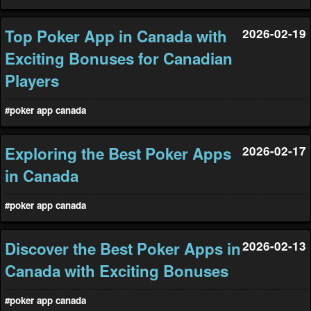
Top Poker App in Canada with
2026-02-19
Exciting Bonuses for Canadian
Players
#poker app canada
Exploring the Best Poker Apps
2026-02-17
in Canada
#poker app canada
Discover the Best Poker Apps in
2026-02-13
Canada with Exciting Bonuses
#poker app canada