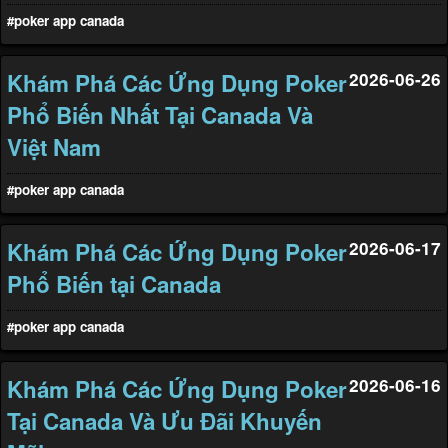
#poker app canada
Khám Phá Các Ứng Dụng Poker
2026-06-26
Phổ Biến Nhất Tại Canada Và
Việt Nam
#poker app canada
Khám Phá Các Ứng Dụng Poker
2026-06-17
Phổ Biến tại Canada
#poker app canada
Khám Phá Các Ứng Dụng Poker
2026-06-16
Tại Canada Và Ưu Đãi Khuyến