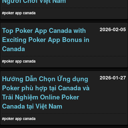
Người Chơi Việt Nam
#poker app canada
Top Poker App Canada with
2026-02-05
Exciting Poker App Bonus in
Canada
#poker app canada
Hướng Dẫn Chọn Ứng dụng
2026-01-27
Poker phù hợp tại Canada và
Trải Nghiệm Online Poker
Canada tại Việt Nam
#poker app canada