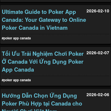
Ultimate Guide to Poker App
2026-02-10
Canada: Your Gateway to Online
Poker Canada in Vietnam
#poker app canada
Tối Ưu Trải Nghiệm Chơi Poker
2026-02-07
Ở Canada Với Ứng Dụng Poker
App Canada
#poker app canada
Hướng Dẫn Chọn Ứng Dụng
2026-02-06
Poker Phù Hợp tại Canada cho